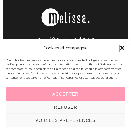
contact@melissa-langlois.com
06 71 21 18 51
Cookies et compagnie
50660 Annoville (Manche)
Pour offrir les meilleures expériences, nous utilisons des technologies telles que les
cookies pour stocker et/ou accéder aux informations des appareils. Le fait de consentir à
ces technologies nous permettra de traiter des données telles que le comportement de
navigation ou les ID uniques sur ce site. Le fait de ne pas consentir ou de retirer son
consentement peut avoir un effet négatif sur certaines caractéristiques et fonctions.
ACCEPTER
Mentions légales
© Mélissa Langlois E.I. // Copyright
2026,
Ataïs Informatique
REFUSER
VOIR LES PRÉFÉRENCES