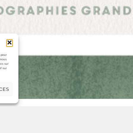
s pour
 nous
ues sur
if sur
NCES