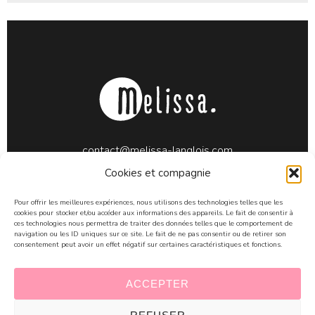
contact@melissa-langlois.com
06 71 21 18 51
Cookies et compagnie
50660 Annoville (Manche)
Pour offrir les meilleures expériences, nous utilisons des technologies telles que les
cookies pour stocker et/ou accéder aux informations des appareils. Le fait de consentir à
ces technologies nous permettra de traiter des données telles que le comportement de
navigation ou les ID uniques sur ce site. Le fait de ne pas consentir ou de retirer son
consentement peut avoir un effet négatif sur certaines caractéristiques et fonctions.
ACCEPTER
Mentions légales
© Mélissa Langlois E.I. // Copyright
2026,
Ataïs Informatique